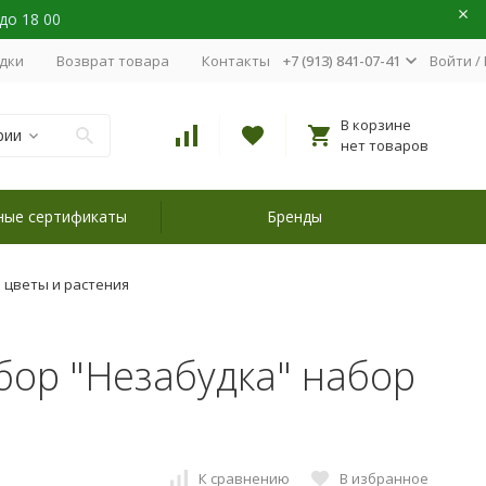
 до 18 00
идки
Возврат товара
Контакты
+7 (913) 841-07-41
Войти
/
В корзине
рии
нет товаров
ные сертификаты
Бренды
цветы и растения
ор "Незабудка" набор
К сравнению
В избранное