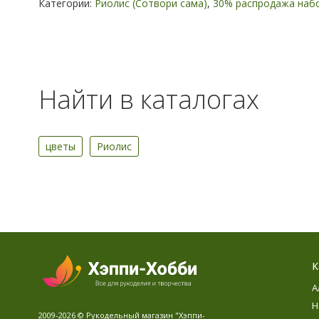
Категории:
Риолис (Сотвори сама)
,
30% распродажа наб
Найти в каталогах
цветы
Риолис
К
А
Н
2009-2026 © Рукодельный магазин "Хэппи-