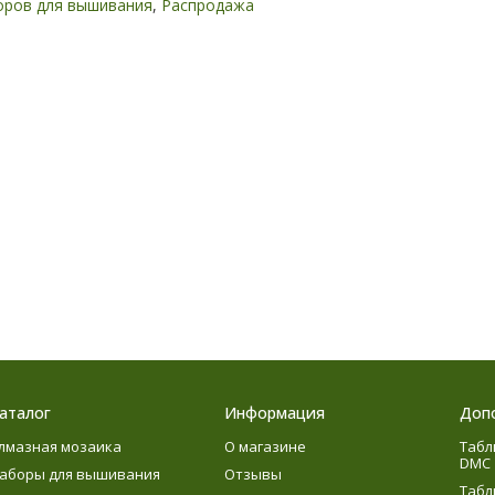
оров для вышивания
,
Распродажа
аталог
Информация
Доп
лмазная мозаика
О магазине
Табл
DMC
аборы для вышивания
Отзывы
Табл