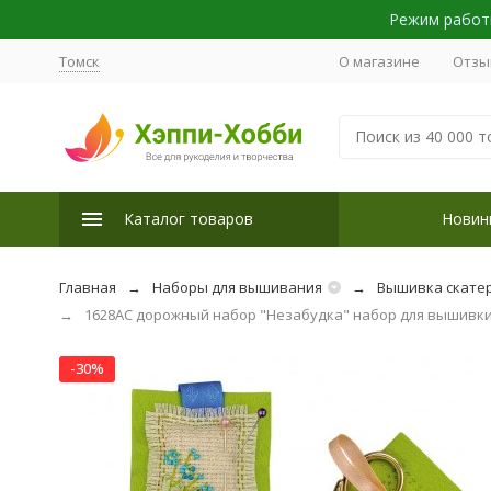
Режим работы
Томск
О магазине
Отзы
Каталог товаров
Новин
Главная
Наборы для вышивания
Вышивка скатер
1628АС дорожный набор "Незабудка" набор для вышивки
-30%