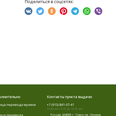
Поделиться в соцсетях:
олнительно
Контакты пункта выдачи:
ица перевода мулине
+7 (913) 841-07-41
Ответим с 6.00 до 16.45 мск
ица перевода
Россия, 634000 г. Томск пр. Ленина