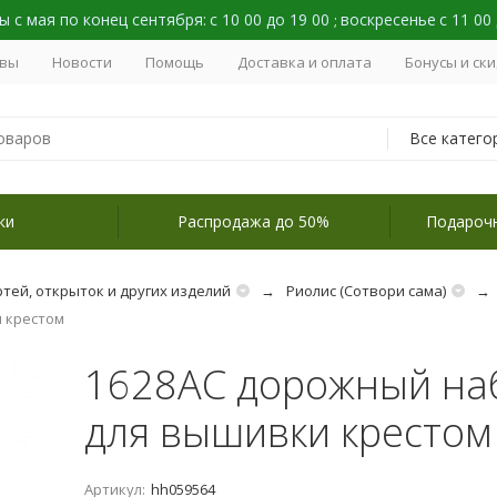
 с мая по конец сентября:
с 10 00 до 19 00
воскресенье
с 11 00
;
вы
Новости
Помощь
Доставка и оплата
Бонусы и ск
Все катего
ки
Распродажа до 50%
Подароч
тей, открыток и других изделий
Риолис (Сотвори сама)
 крестом
1628АС дорожный наб
для вышивки крестом
Артикул:
hh059564