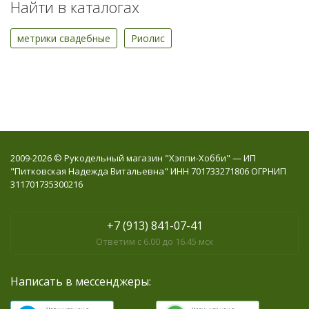
Найти в каталогах
метрики свадебные
Риолис
2009-2026 © Рукодельный магазин "Хэппи-Хобби" — ИП
"Питковская Надежда Витальевна" ИНН 701733271806 ОГРНИП
311701735300216
+7 (913) 841-07-41
Ответим с 6.00 до 16.45 мск
Написать в мессенджеры: