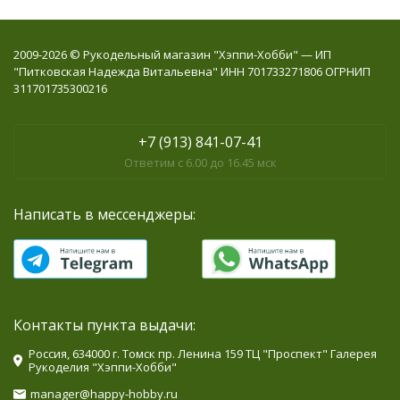
2009-2026 © Рукодельный магазин "Хэппи-Хобби" — ИП
"Питковская Надежда Витальевна" ИНН 701733271806 ОГРНИП
311701735300216
+7 (913) 841-07-41
Ответим с 6.00 до 16.45 мск
Написать в мессенджеры:
Контакты пункта выдачи:
Россия, 634000 г. Томск пр. Ленина 159 ТЦ "Проспект" Галерея
Рукоделия "Хэппи-Хобби"
manager@happy-hobby.ru