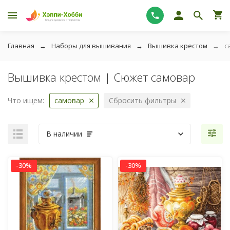
Главная
Наборы для вышивания
Вышивка крестом
с
Вышивка крестом | Сюжет самовар
Что ищем:
самовар
Сбросить фильтры
В наличии
-30%
-30%