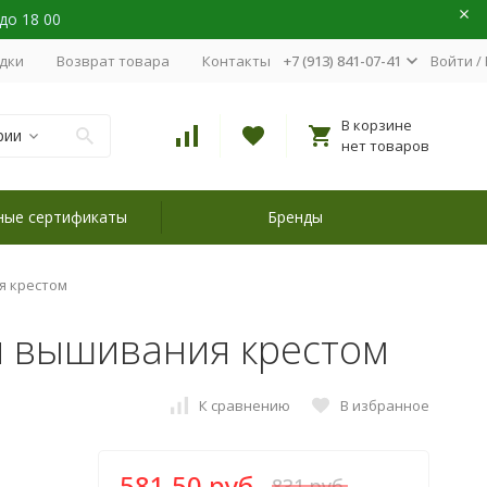
 до 18 00
идки
Возврат товара
Контакты
+7 (913) 841-07-41
Войти
/
В корзине
рии
нет товаров
ные сертификаты
Бренды
я крестом
ля вышивания крестом
К сравнению
В избранное
581,50 руб.
831 руб.