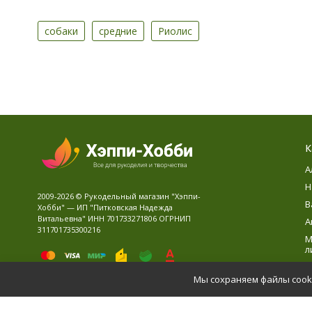
собаки
средние
Риолис
К
А
Н
2009-2026 © Рукодельный магазин "Хэппи-
В
Хобби" — ИП "Питковская Надежда
Витальевна" ИНН 701733271806 ОГРНИП
А
311701735300216
М
л
В
Мы сохраняем файлы cooki
Д
Политика персональных данных
Карта сайта