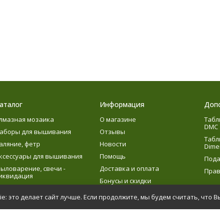
аталог
Информация
Доп
лмазная мозаика
О магазине
Табл
DMC
аборы для вышивания
Отзывы
Табл
аляние, фетр
Новости
Dime
ксессуары для вышивания
Помощь
Пода
ыловарение, свечи -
Доставка и оплата
Прав
иквидация
Бонусы и скидки
язание
e: это делает сайт лучше. Если продолжите, мы будем считать, что В
етское творчество