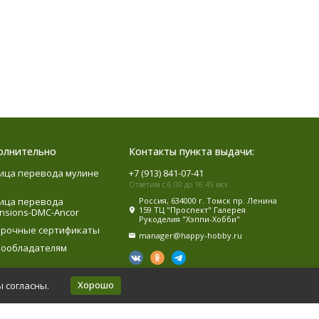
олнительно
Контакты пункта выдачи:
ица перевода мулине
+7 (913) 841-07-41
Ответим с 6.00 до 16.45 мск
ица перевода
Россия, 634000 г. Томск пр. Ленина
159 ТЦ "Проспект" Галерея
nsions-DMC-Ancor
Рукоделия "Хэппи-Хобби"
рочные сертификаты
manager@happy-hobby.ru
ообладателям
Хорошо
ы согласны.