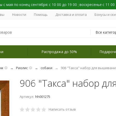
 с мая по конец сентября:
с 10 00 до 19 00
воскресенье
с 11 00
;
вы
Новости
Помощь
Доставка и оплата
Бонусы и ск
Все катего
ки
Распродажа до 50%
Подароч
ом
Риолис
собаки
906 "Такса" набор для вышивани
906 "Такса" набор д
Артикул:
hh001275
Написать отзыв