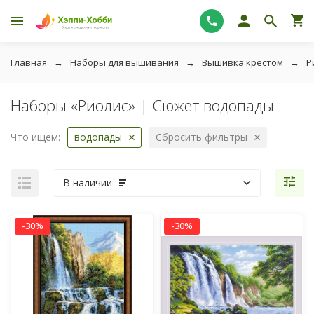
Главная
Наборы для вышивания
Вышивка крестом
Р
Наборы «Риолис» | Сюжет водопады
Что ищем:
водопады
Сбросить фильтры
В наличии
-30%
-30%