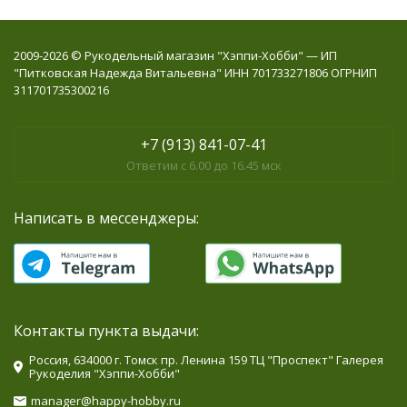
2009-2026 © Рукодельный магазин "Хэппи-Хобби" — ИП
"Питковская Надежда Витальевна" ИНН 701733271806 ОГРНИП
311701735300216
+7 (913) 841-07-41
Ответим с 6.00 до 16.45 мск
Написать в мессенджеры:
Контакты пункта выдачи:
Россия, 634000 г. Томск пр. Ленина 159 ТЦ "Проспект" Галерея
Рукоделия "Хэппи-Хобби"
manager@happy-hobby.ru