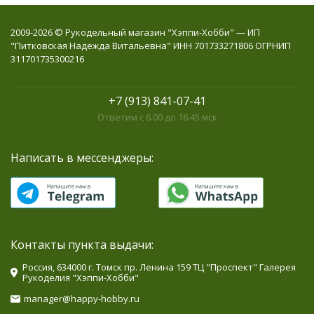
2009-2026 © Рукодельный магазин "Хэппи-Хобби" — ИП
"Питковская Надежда Витальевна" ИНН 701733271806 ОГРНИП
311701735300216
+7 (913) 841-07-41
Ответим с 6.00 до 16.45 мск
Написать в мессенджеры:
Контакты пункта выдачи:
Россия, 634000 г. Томск пр. Ленина 159 ТЦ "Проспект" Галерея
Рукоделия "Хэппи-Хобби"
manager@happy-hobby.ru