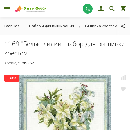
Главная
Наборы для вышивания
Вышивка крестом
Р
1169 "Белые лилии" набор для вышивки
крестом
Артикул:
hh009455
-30%