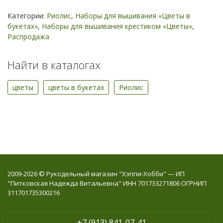
Категории:
Риолис
,
Наборы для вышивания «Цветы в
букетах»
,
Наборы для вышивания крестиком «Цветы»
,
Распродажа
Найти в каталогах
цветы
цветы в букетах
Риолис
2009-2026 © Рукодельный магазин "Хэппи-Хобби" — ИП
"Питковская Надежда Витальевна" ИНН 701733271806 ОГРНИП
311701735300216
+7 (913) 841-07-41