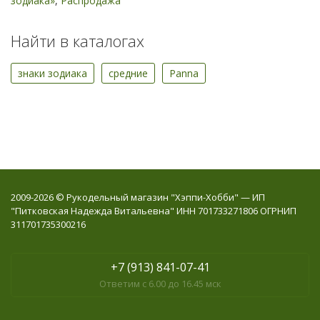
зодиака»
,
Распродажа
Найти в каталогах
знаки зодиака
средние
Panna
2009-2026 © Рукодельный магазин "Хэппи-Хобби" — ИП
"Питковская Надежда Витальевна" ИНН 701733271806 ОГРНИП
311701735300216
+7 (913) 841-07-41
Ответим с 6.00 до 16.45 мск