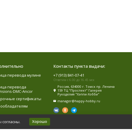
олнительно
Контакты пункта выдачи:
ица перевода мулине
+7 (913) 841-07-41
Ответим с 6.00 до 16.45 мск
ица перевода
Россия, 634000 г. Томск пр. Ленина
159 ТЦ "Проспект" Галерея
nsions-DMC-Ancor
Рукоделия "Хэппи-Хобби"
рочные сертификаты
manager@happy-hobby.ru
ообладателям
Хорошо
ы согласны.