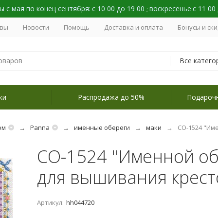
 с мая по конец сентября:
с 10 00 до 19 00
воскресенье
с 11 00
;
вы
Новости
Помощь
Доставка и оплата
Бонусы и ск
Все катего
ки
Распродажа до 50%
Подароч
ом
Panna
именные обереги
маки
СО-1524 "Им
СО-1524 "Именной об
для вышивания крес
Артикул:
hh044720