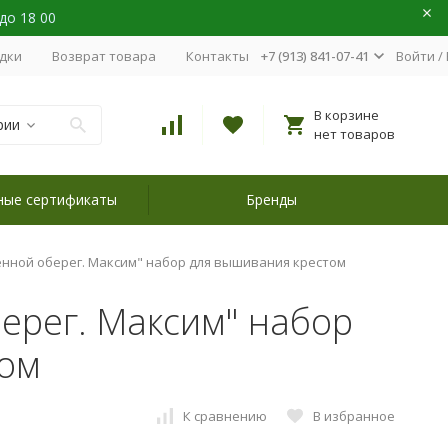
 до 18 00
идки
Возврат товара
Контакты
+7 (913) 841-07-41
Войти
/
В корзине
рии
нет товаров
ные сертификаты
Бренды
енной оберег. Максим" набор для вышивания крестом
ерег. Максим" набор
том
К сравнению
В избранное