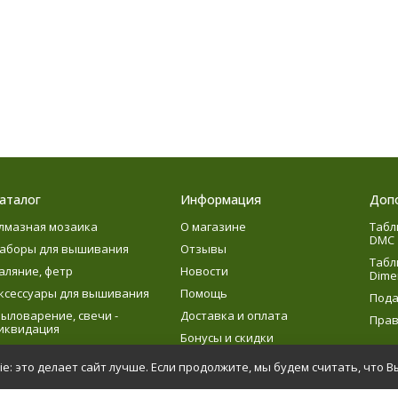
аталог
Информация
Доп
лмазная мозаика
О магазине
Табл
DMC
аборы для вышивания
Отзывы
Табл
аляние, фетр
Новости
Dime
ксессуары для вышивания
Помощь
Пода
ыловарение, свечи -
Доставка и оплата
Прав
иквидация
Бонусы и скидки
язание
e: это делает сайт лучше. Если продолжите, мы будем считать, что В
етское творчество