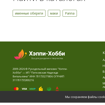
именные обереги
маки
Panna
К
А
Н
2009-2026 © Рукодельный магазин "Хэппи-
В
Хобби" — ИП "Питковская Надежда
Витальевна" ИНН 701733271806 ОГРНИП
А
311701735300216
М
л
В
Мы сохраняем файлы cooki
Д
Политика персональных данных
Карта сайта