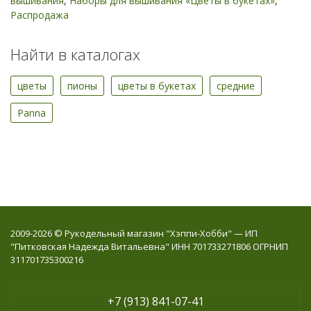
вышивания
,
Наборы для вышивания «Цветы в букетах»
,
Распродажа
Найти в каталогах
цветы
пионы
цветы в букетах
средние
Panna
2009-2026 © Рукодельный магазин "Хэппи-Хобби" — ИП
"Питковская Надежда Витальевна" ИНН 701733271806 ОГРНИП
311701735300216
+7 (913) 841-07-41