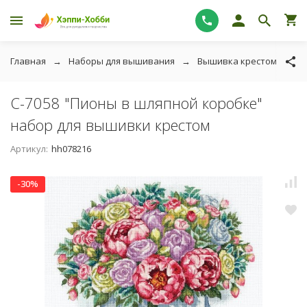
Главная
Наборы для вышивания
Вышивка крестом
P
С-7058 "Пионы в шляпной коробке"
набор для вышивки крестом
Артикул:
hh078216
-30%