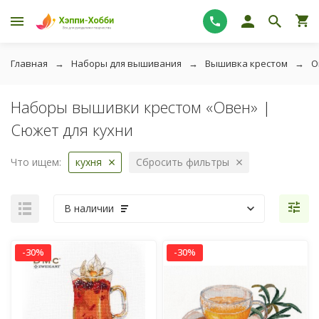
Главная
Наборы для вышивания
Вышивка крестом
О
Наборы вышивки крестом «Овен» |
Сюжет для кухни
Что ищем:
кухня
Сбросить фильтры
В наличии
-30%
-30%