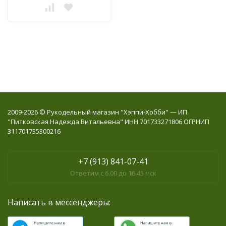
2009-2026 © Рукодельный магазин "Хэппи-Хобби" — ИП
"Питковская Надежда Витальевна" ИНН 701733271806 ОГРНИП
311701735300216
+7 (913) 841-07-41
Ответим с 6.00 до 16.45 мск
Написать в мессенджеры: