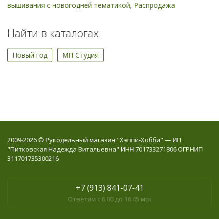
вышивания с новогодней тематикой
,
Распродажа
Найти в каталогах
Новый год
МП Студия
2009-2026 © Рукодельный магазин "Хэппи-Хобби" — ИП
"Питковская Надежда Витальевна" ИНН 701733271806 ОГРНИП
311701735300216
+7 (913) 841-07-41
Ответим с 6.00 до 16.45 мск