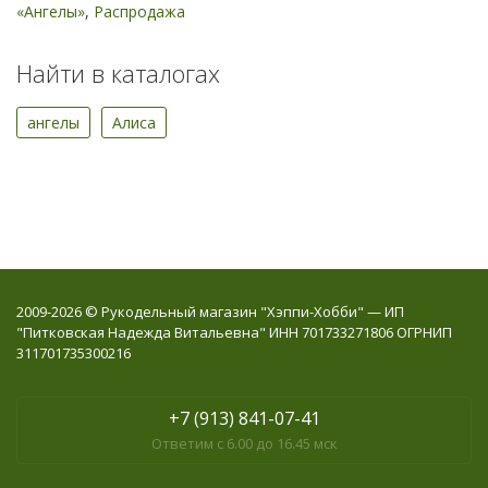
«Ангелы»
,
Распродажа
Найти в каталогах
ангелы
Алиса
2009-2026 © Рукодельный магазин "Хэппи-Хобби" — ИП
"Питковская Надежда Витальевна" ИНН 701733271806 ОГРНИП
311701735300216
+7 (913) 841-07-41
Ответим с 6.00 до 16.45 мск