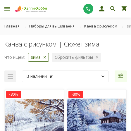
Главная
Наборы для вышивания
Канва с рисунком
з
Канва с рисунком | Сюжет зима
Что ищем:
зима
Сбросить фильтры
В наличии
-30%
-30%