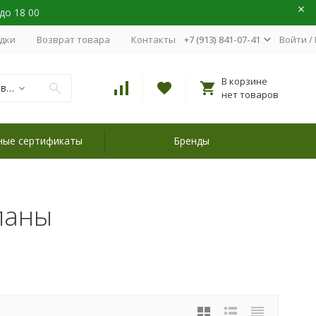
 до 18 00
идки
Возврат товара
Контакты
+7 (913) 841-07-41
Войти
/
В корзине
Наборы для вышивания
нет товаров
ные сертификаты
Бренды
паны