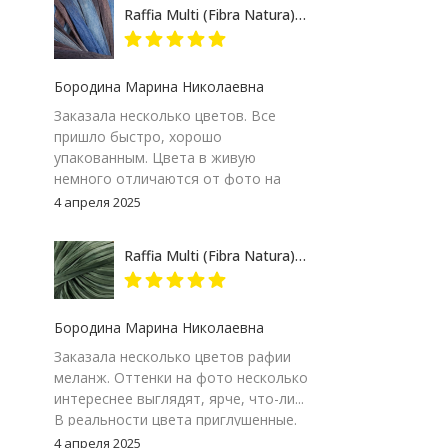
пятерку и товару и продавцу за
Raffia Multi (Fibra Natura) 117-07 сине-серый, пряжа 35г
качество сопровождения заказа!
Бородина Марина Николаевна
Заказала несколько цветов. Все
пришло быстро, хорошо
упакованным. Цвета в живую
немного отличаются от фото на
экране компьютера, но мне
4 апреля 2025
понравились. Особенно 117-09.
Думаю, изделие получится
Raffia Multi (Fibra Natura) 117-24 зеленый меланж, пряжа 35г
интересным
Бородина Марина Николаевна
Заказала несколько цветов рафии
меланж. Оттенки на фото несколько
интереснее выглядят, ярче, что-ли...
В реальности цвета приглушенные.
Цвет 117-24, зеленый меланж. Мне
4 апреля 2025