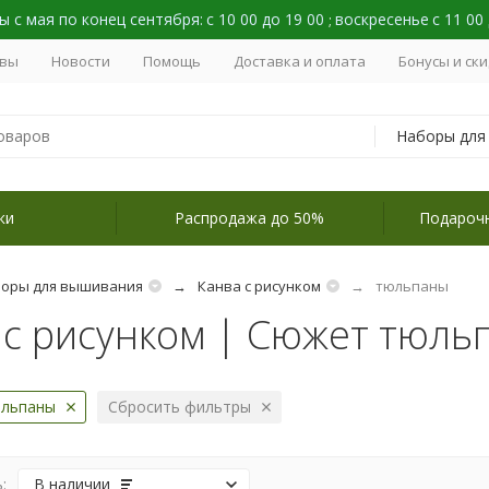
 с мая по конец сентября:
с 10 00 до 19 00
воскресенье
с 11 00
;
вы
Новости
Помощь
Доставка и оплата
Бонусы и ск
ки
Распродажа до 50%
Подароч
оры для вышивания
Канва с рисунком
тюльпаны
 с рисунком | Сюжет тюль
льпаны
Сбросить фильтры
:
В наличии