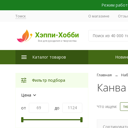
Режим работы
Томск
О магазине
Отзы
Каталог товаров
Новин
Главная
Наб
Фильтр подбора
Канва
Цена
Что ищем:
тю
от
до
Сортировать