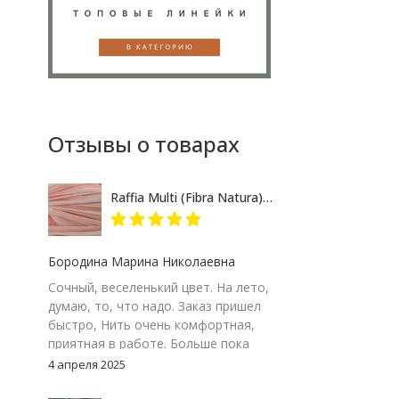
Отзывы о товарах
Raffia Multi (Fibra Natura) 117-17 розово-кремовый меланж, пряжа 35г
Бородина Марина Николаевна
Сочный, веселенький цвет. На лето,
думаю, то, что надо. Заказ пришел
быстро, Нить очень комфортная,
приятная в работе. Больше пока
сказать не могу – посмотрим на
4 апреля 2025
результат. Но пока, ставлю твердую