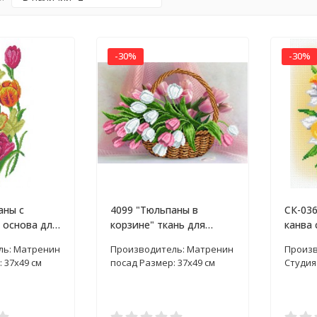
-30%
-30%
аны с
4099 "Тюльпаны в
СК-036
 основа для
корзине" ткань для
канва 
сером
вышивания бисером
рисун
ль: Матренин
Производитель: Матренин
Произв
 37х49 см
посад Размер: 37х49 см
Студия