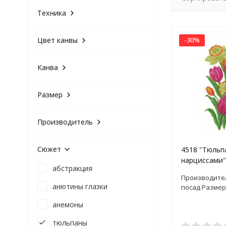
Техника
Цвет канвы
-30%
Канва
Размер
Производитель
Сюжет
4518 "Тюльп
нарциссами"
абстракция
вышивки би
Производите
анютины глазки
посад Размер:
анемоны
тюльпаны