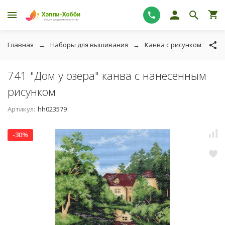
Главная
Наборы для вышивания
Канва с рисунком
Ка
741 "Дом у озера" канва с нанесенным
рисунком
Артикул:
hh023579
-30%