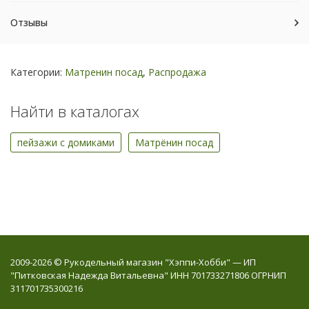
Отзывы
Категории:
Матренин посад
,
Распродажа
Найти в каталогах
пейзажи с домиками
Матрёнин посад
2009-2026 © Рукодельный магазин "Хэппи-Хобби" — ИП
"Питковская Надежда Витальевна" ИНН 701733271806 ОГРНИП
311701735300216