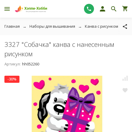
Главная
Наборы для вышивания
Канва с рисунком
Ка
3327 "Собачка" канва с нанесенным
рисунком
Артикул:
hh052260
-30%