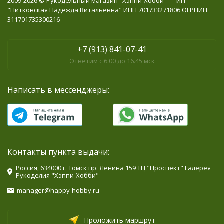
2009-2026 © Рукодельный магазин "Хэппи-Хобби" — ИП
"Питковская Надежда Витальевна" ИНН 701733271806 ОГРНИП
311701735300216
+7 (913) 841-07-41
Ответим с 6.00 до 16.45 мск
Написать в мессенджеры:
Контакты пункта выдачи:
Россия, 634000 г. Томск пр. Ленина 159 ТЦ "Проспект" Галерея
Рукоделия "Хэппи-Хобби"
manager@happy-hobby.ru
Проложить маршрут