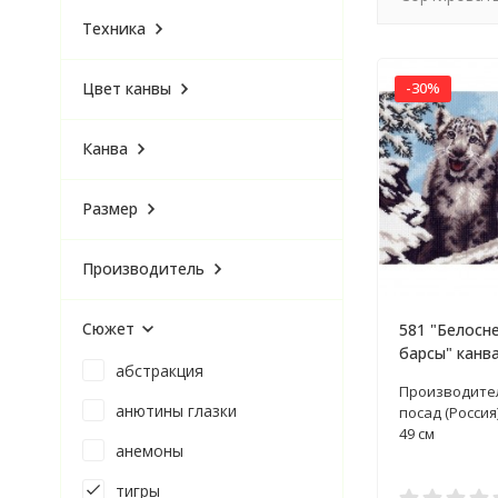
Техника
Цвет канвы
-30%
Канва
Размер
Производитель
Сюжет
581 "Белосн
барсы" канва
абстракция
нанесенным 
Производите
анютины глазки
посад (Россия
49 см
анемоны
тигры