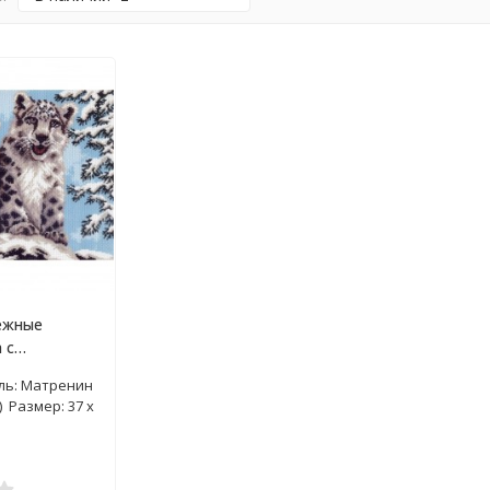
ежные
 с
рисунком
ль: Матренин
) Размер: 37 х