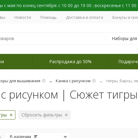
 с мая по конец сентября:
с 10 00 до 19 00
воскресенье
с 11 00
;
вы
Новости
Помощь
Доставка и оплата
Бонусы и ск
ки
Распродажа до 50%
Подароч
оры для вышивания
Канва с рисунком
тигры, барсы, 
 с рисунком | Сюжет тигры
гры
Сбросить фильтры
:
В наличии