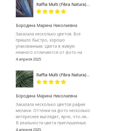
пятерку и товару и продавцу за
Raffia Multi (Fibra Natura) 117-07 сине-серый, пряжа 35г
качество сопровождения заказа!
Бородина Марина Николаевна
Заказала несколько цветов. Все
пришло быстро, хорошо
упакованным. Цвета в живую
немного отличаются от фото на
экране компьютера, но мне
4 апреля 2025
понравились. Особенно 117-09.
Думаю, изделие получится
Raffia Multi (Fibra Natura) 117-24 зеленый меланж, пряжа 35г
интересным
Бородина Марина Николаевна
Заказала несколько цветов рафии
меланж. Оттенки на фото несколько
интереснее выглядят, ярче, что-ли...
В реальности цвета приглушенные.
Цвет 117-24, зеленый меланж. Мне
4 апреля 2025