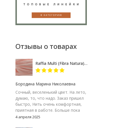
Отзывы о товарах
Raffia Multi (Fibra Natura) 117-17 розово-кремовый меланж, пряжа 35г
Бородина Марина Николаевна
Сочный, веселенький цвет. На лето,
думаю, то, что надо. Заказ пришел
быстро, Нить очень комфортная,
приятная в работе. Больше пока
сказать не могу – посмотрим на
4 апреля 2025
результат. Но пока, ставлю твердую