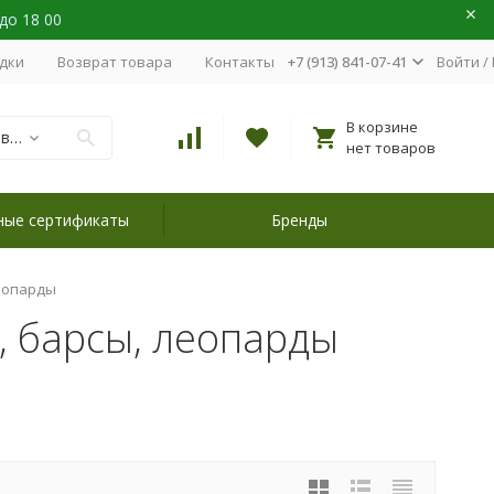
 до 18 00
идки
Возврат товара
Контакты
+7 (913) 841-07-41
Войти
/
В корзине
Наборы для вышивания
нет товаров
ные сертификаты
Бренды
леопарды
, барсы, леопарды