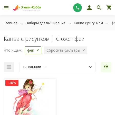
Главная
Наборы для вышивания
Канва с рисунком
ф
Канва с рисунком | Сюжет феи
Что ищем:
феи
Сбросить фильтры
В наличии
-30%