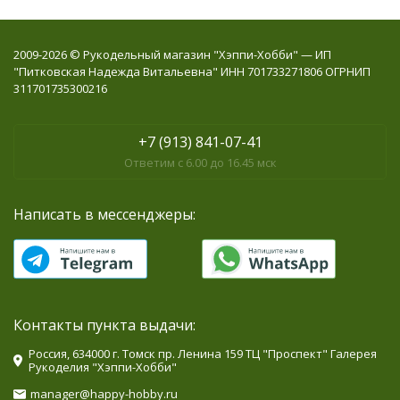
2009-2026 © Рукодельный магазин "Хэппи-Хобби" — ИП
"Питковская Надежда Витальевна" ИНН 701733271806 ОГРНИП
311701735300216
+7 (913) 841-07-41
Ответим с 6.00 до 16.45 мск
Написать в мессенджеры:
Контакты пункта выдачи:
Россия, 634000 г. Томск пр. Ленина 159 ТЦ "Проспект" Галерея
Рукоделия "Хэппи-Хобби"
manager@happy-hobby.ru