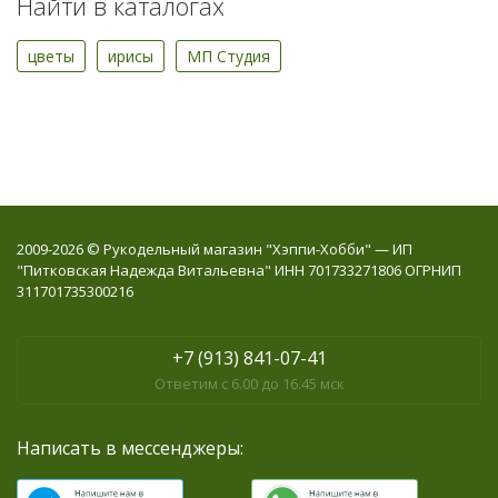
Найти в каталогах
цветы
ирисы
МП Студия
2009-2026 © Рукодельный магазин "Хэппи-Хобби" — ИП
"Питковская Надежда Витальевна" ИНН 701733271806 ОГРНИП
311701735300216
+7 (913) 841-07-41
Ответим с 6.00 до 16.45 мск
Написать в мессенджеры: