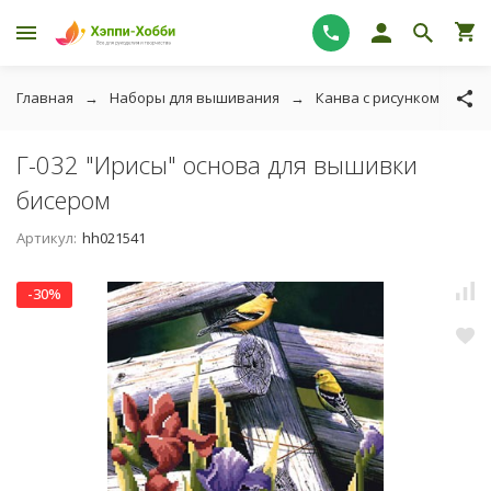
Главная
Наборы для вышивания
Канва с рисунком
Тк
Г-032 "Ирисы" основа для вышивки
бисером
Артикул:
hh021541
-30%