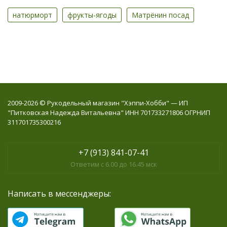
натюрморт
фрукты-ягоды
Матрёнин посад
2009-2026 © Рукодельный магазин "Хэппи-Хобби" — ИП
"Питковская Надежда Витальевна" ИНН 701733271806 ОГРНИП
311701735300216
+7 (913) 841-07-41
Ответим с 6.00 до 16.45 мск
Написать в мессенджеры: