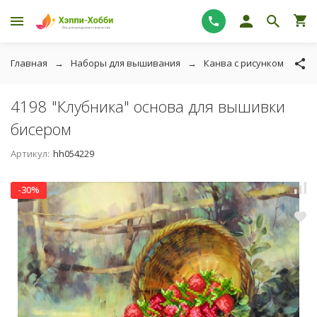
Главная
Наборы для вышивания
Канва с рисунком
Тк
4198 "Клубника" основа для вышивки
бисером
Артикул:
hh054229
-30%