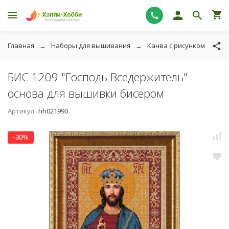
Главная
Наборы для вышивания
Канва с рисунком
Тк
БИС 1209 "Господь Вседержитель"
основа для вышивки бисером
Артикул:
hh021990
-30%