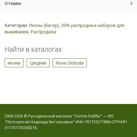
Отзывы
Категории:
Иконы (бисер)
,
30% распродажа наборов для
вышивания
,
Распродажа
Найти в каталогах
иконы
средние
Nova Sloboda
2009-2026 © Рукодельный магазин "Хэппи-Хобби" — ИП
"Питковская Надежда Витальевна" ИНН 701733271806 ОГРНИП
311701735300216