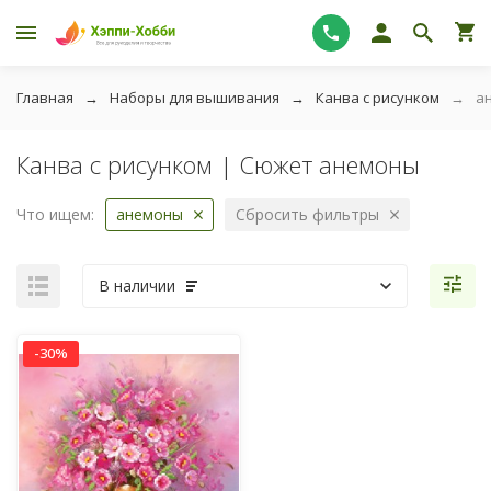
Главная
Наборы для вышивания
Канва с рисунком
а
Канва с рисунком | Сюжет анемоны
Что ищем:
анемоны
Сбросить фильтры
В наличии
-30%