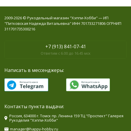
2009-2026 © Рукодельный магазин "Хэппи-Хобби" — ИП
"Питковская Надежда Витальевна" ИНН 701733271806 ОГРНИП
311701735300216
+7 (913) 841-07-41
Ответим с 6.00 до 16.45 мск
Написать в мессенджеры:
Контакты пункта выдачи:
Россия, 634000 г. Томск пр. Ленина 159 ТЦ "Проспект" Галерея
Рукоделия "Хэппи-Хобби"
manager@happy-hobby.ru