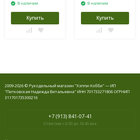
В наличии
В наличии
Купить
Купить
2009-2026 © Рукодельный магазин "Хэппи-Хобби" — ИП
"Питковская Надежда Витальевна" ИНН 701733271806 ОГРНИП
311701735300216
+7 (913) 841-07-41
Ответим с 6.00 до 16.45 мск