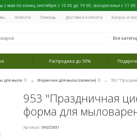
 с мая по конец сентября:
с 10 00 до 19 00
воскресенье
с 11 00
;
вы
Новости
Помощь
Доставка и оплата
Бонусы и ск
Все катего
ки
Распродажа до 50%
Подароч
ы для мыла
Формочки для мыла (силикон)
953 "Праздн
953 "Праздничная ци
форма для мыловаре
Артикул:
hh072931