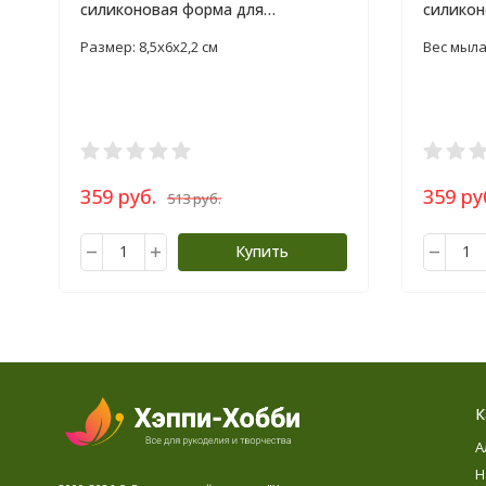
силиконовая форма для
силикон
мыловарения
мылова
Размер: 8,5х6х2,2 см
Вес мыла:
359 руб.
359 ру
513 руб.
Купить
К
А
Н