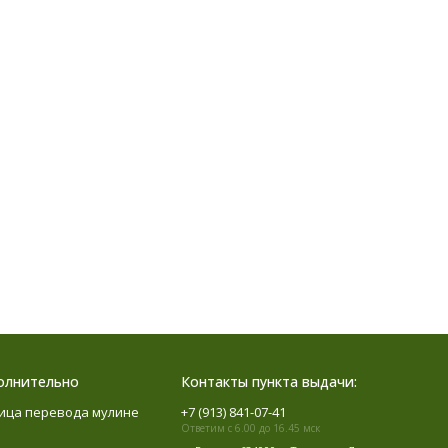
олнительно
Контакты пункта выдачи:
ица перевода мулине
+7 (913) 841-07-41
Ответим с 6.00 до 16.45 мск