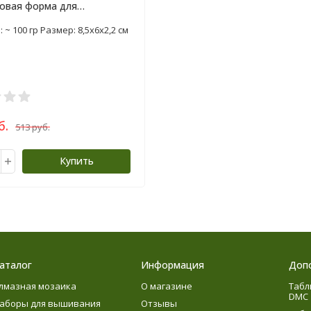
овая форма для
рения
 ~ 100 гр Размер: 8,5х6х2,2 см
б.
513 руб.
Купить
аталог
Информация
Доп
лмазная мозаика
О магазине
Табл
DMC
аборы для вышивания
Отзывы