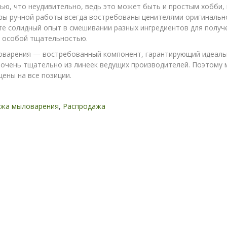
ю, что неудивительно, ведь это может быть и простым хобби,
ры ручной работы всегда востребованы ценителями оригинально
те солидный опыт в смешивании разных ингредиентов для получ
с особой тщательностью.
оварения — востребованный компонент, гарантирующий идеальн
очень тщательно из линеек ведущих производителей. Поэтому м
цены на все позиции.
ажа мыловарения
,
Распродажа