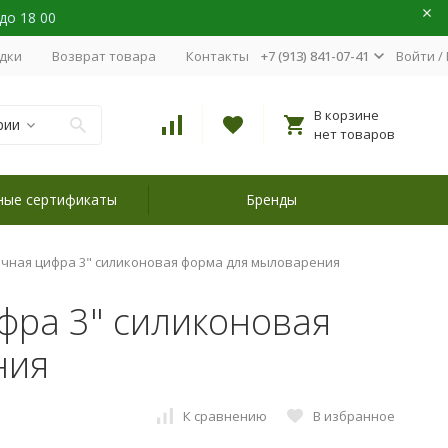
 до 18 00
идки
Возврат товара
Контакты
+7 (913) 841-07-41
Войти
/
В корзине
рии
нет товаров
ные сертификаты
Бренды
ичная цифра 3" силиконовая форма для мыловарения
фра 3" силиконовая
ния
К сравнению
В избранное