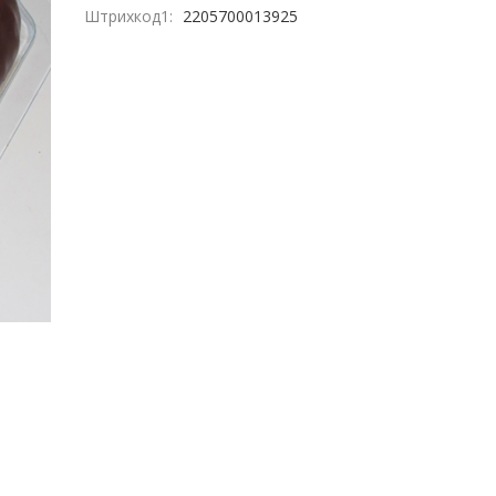
Штрихкод1:
2205700013925