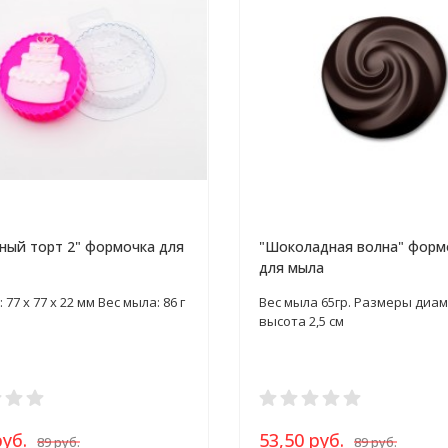
ный торт 2" формочка для
"Шоколадная волна" форм
для мыла
77 х 77 х 22 мм Вес мыла: 86 г
Вес мыла 65гр. Размеры диам
высота 2,5 см​
руб.
53,50 руб.
89 руб.
89 руб.