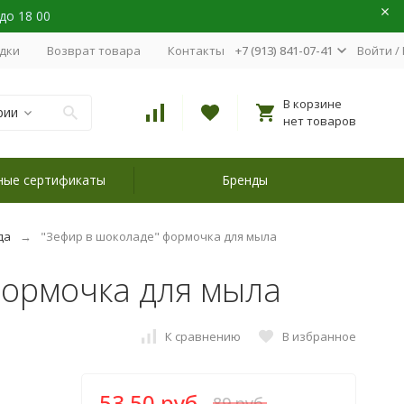
 до 18 00
идки
Возврат товара
Контакты
+7 (913) 841-07-41
Войти
/
В корзине
рии
нет товаров
ные сертификаты
Бренды
да
"Зефир в шоколаде" формочка для мыла
формочка для мыла
К сравнению
В избранное
53,50 руб.
89 руб.