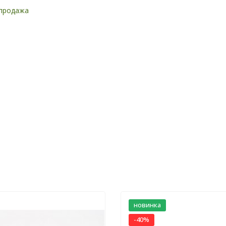
продажа
новинка
-40%