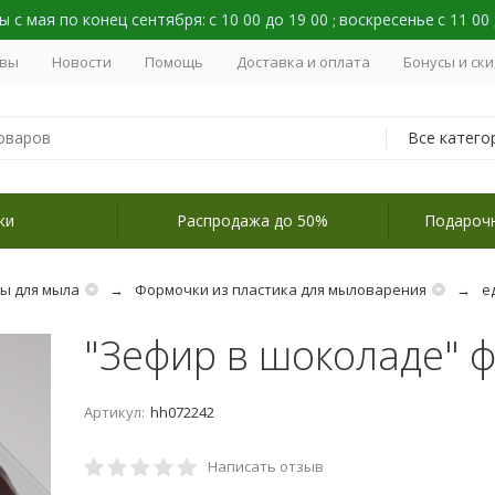
 с мая по конец сентября:
с 10 00 до 19 00
воскресенье
с 11 00
;
вы
Новости
Помощь
Доставка и оплата
Бонусы и ск
Все катего
ки
Распродажа до 50%
Подароч
ы для мыла
Формочки из пластика для мыловарения
е
"Зефир в шоколаде" 
Артикул:
hh072242
Написать отзыв