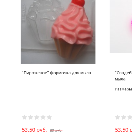
"Пироженое" формочка для мыла
"Свадеб
мыла
Размеры: 
53,50 руб.
53,50 
89 руб.