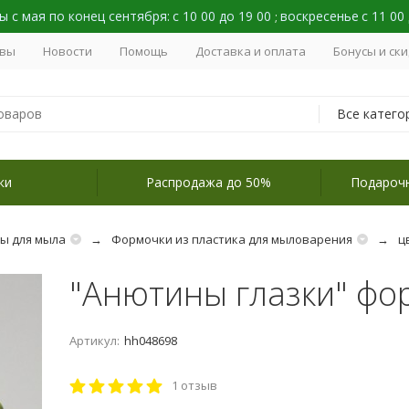
 с мая по конец сентября:
с 10 00 до 19 00
воскресенье
с 11 00
;
вы
Новости
Помощь
Доставка и оплата
Бонусы и ск
Все катего
ки
Распродажа до 50%
Подароч
ы для мыла
Формочки из пластика для мыловарения
ц
"Анютины глазки" фо
Артикул:
hh048698
1 отзыв