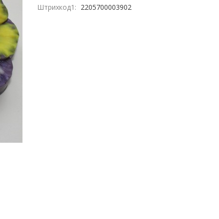
Штрихкод1:
2205700003902