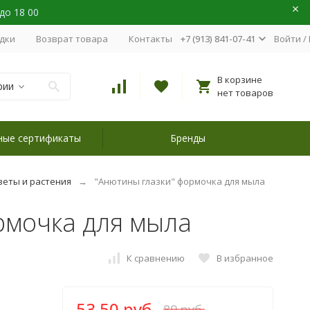
 до 18 00
идки
Возврат товара
Контакты
+7 (913) 841-07-41
Войти
/
В корзине
рии
нет товаров
ные сертификаты
Бренды
веты и растения
"Анютины глазки" формочка для мыла
рмочка для мыла
К сравнению
В избранное
53,50 руб.
89 руб.