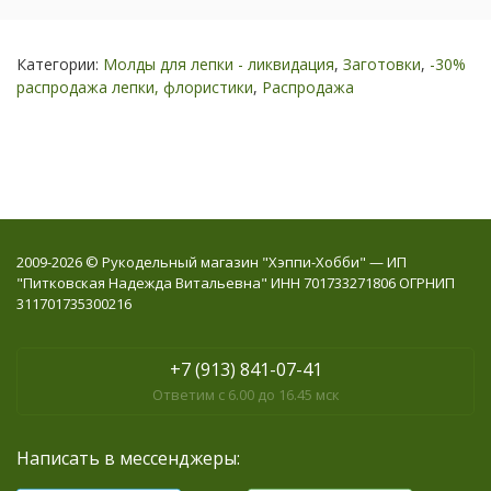
Категории:
Молды для лепки - ликвидация
,
Заготовки
,
-30%
распродажа лепки, флористики
,
Распродажа
2009-2026 © Рукодельный магазин "Хэппи-Хобби" — ИП
"Питковская Надежда Витальевна" ИНН 701733271806 ОГРНИП
311701735300216
+7 (913) 841-07-41
Ответим с 6.00 до 16.45 мск
Написать в мессенджеры: