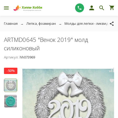
Главная
Лепка, фоамиран
Молды для лепки - ликвидация
ARTMD0645 "Венок 2019" молд
силиконовый
Артикул:
hh073969
-50%