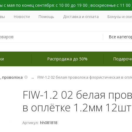
 с мая по конец сентября:
с 10 00 до 19 00
воскресенье
с 11 00
;
вы
Новости
Помощь
Доставка и оплата
Бонусы и ск
Все катего
ки
Распродажа до 50%
Подароч
, проволока
FIW-1.2 02 белая проволока флористическая в опл
FIW-1.2 02 белая про
в оплётке 1.2мм 12шт
Артикул:
hh081818