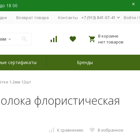
 до 18 00
идки
Возврат товара
Контакты
+7 (913) 841-07-41
Войти
/
В корзине
рии
нет товаров
ные сертификаты
Бренды
ётке 1.2мм 12шт
волока флористическая
К сравнению
В избранное