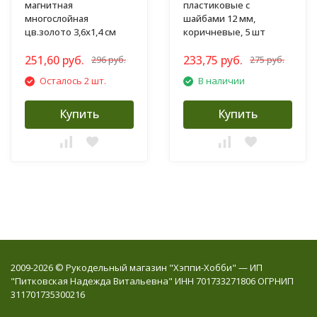
магнитная
пластиковые с
многослойная
шайбами 12 мм,
цв.золото 3,6х1,4 см
коричневые, 5 шт
251,60 руб.
233,75 руб.
296 руб.
275 руб.
Осталось 2 шт.
В наличии
Купить
Купить
2009-2026 © Рукодельный магазин "Хэппи-Хобби" — ИП
"Питковская Надежда Витальевна" ИНН 701733271806 ОГРНИП
311701735300216