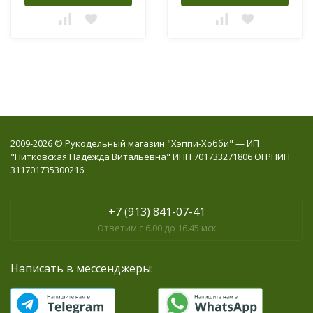
2009-2026 © Рукодельный магазин "Хэппи-Хобби" — ИП
"Питковская Надежда Витальевна" ИНН 701733271806 ОГРНИП
311701735300216
+7 (913) 841-07-41
Ответим с 6.00 до 16.45 мск
Написать в мессенджеры: