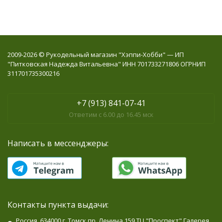
2009-2026 © Рукодельный магазин "Хэппи-Хобби" — ИП
"Питковская Надежда Витальевна" ИНН 701733271806 ОГРНИП
311701735300216
+7 (913) 841-07-41
Ответим с 6.00 до 16.45 мск
Написать в мессенджеры:
Контакты пункта выдачи:
Россия, 634000 г. Томск пр. Ленина 159 ТЦ "Проспект" Галерея