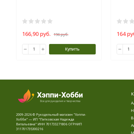
166,90 руб.
164 ру
196 руб.
Купить
К
А
Н
2009-2026 © Рукодельный магазин "Хэппи-
В
Хобби" — ИП "Питковская Надежда
Витальевна" ИНН 701733271806 ОГРНИП
А
311701735300216
М