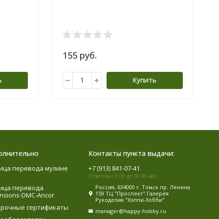
155 руб.
ь
Купить
олнительно
Контакты пункта выдачи:
ица перевода мулине
+7 (913) 841-07-41
Ответим с 6.00 до 16.45 мск
ица перевода
Россия, 634000 г. Томск пр. Ленина
159 ТЦ "Проспект" Галерея
nsions-DMC-Ancor
Рукоделия "Хэппи-Хобби"
рочные сертификаты
manager@happy-hobby.ru