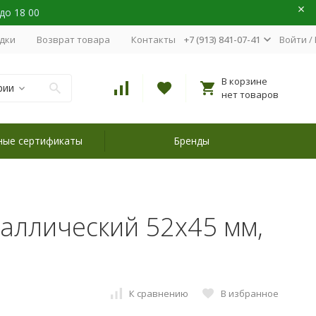
 до 18 00
идки
Возврат товара
Контакты
+7 (913) 841-07-41
Войти
/
В корзине
рии
нет товаров
ные сертификаты
Бренды
аллический 52х45 мм,
К сравнению
В избранное