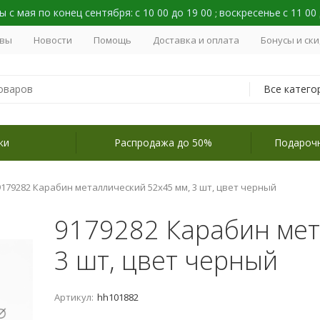
 с мая по конец сентября:
с 10 00 до 19 00
воскресенье
с 11 00
;
вы
Новости
Помощь
Доставка и оплата
Бонусы и ск
Все катего
ки
Распродажа до 50%
Подароч
9179282 Карабин металлический 52х45 мм, 3 шт, цвет черный
9179282 Карабин мет
3 шт, цвет черный
Артикул:
hh101882