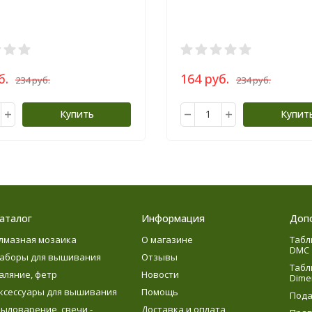
б.
164 руб.
234 руб.
234 руб.
Купить
Купит
аталог
Информация
Доп
лмазная мозаика
О магазине
Табл
DMC
аборы для вышивания
Отзывы
Табл
аляние, фетр
Новости
Dime
ксессуары для вышивания
Помощь
Пода
ыловарение, свечи -
Доставка и оплата