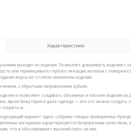
Характеристики
усилием выходит из изделия. Позволяет доваливать изделия с об
ерсть или перемешивать глубоко лежащие волокна с поверхност
здания ворса на готовом сваленном изделии.
сечением, с обратным направлением зубьев.
оделия и позволяет создавать объемные и плоские изделия из 
ушки, яркая бижутерия и даже одежда — все это можно создать
 спориться.
 подходящий вариант: здесь собраны товары проверенных брендо
тавленные материалы характеризуются безупречным качеством, 
ам, что и обуславливает высокий спрос на них.