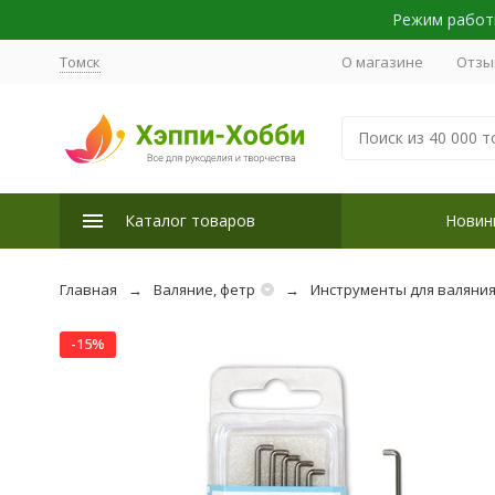
Режим работы
Томск
О магазине
Отзы
Каталог товаров
Новин
Главная
Валяние, фетр
Инструменты для валяни
-15%