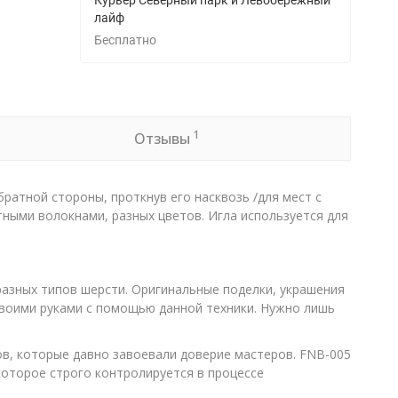
Курьер Северный парк и Левобережный
лайф
Бесплатно
1
Отзывы
ратной стороны, проткнув его насквозь /для мест с
ными волокнами, разных цветов. Игла используется для
разных типов шерсти. Оригинальные поделки, украшения
 своими руками с помощью данной техники. Нужно лишь
в, которые давно завоевали доверие мастеров. FNB-005
которое строго контролируется в процессе