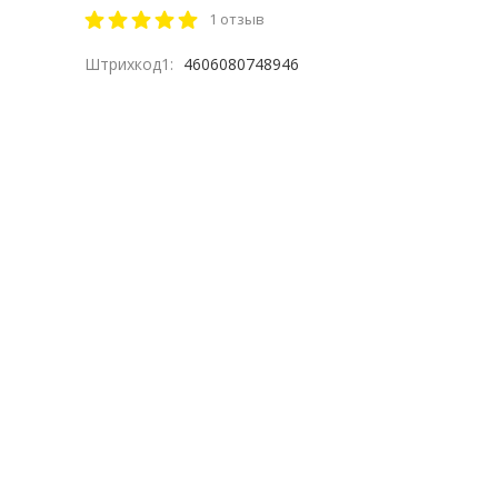
1 отзыв
Штрихкод1:
4606080748946