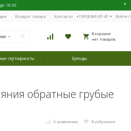
 до 18 00
идки
Возврат товара
Контакты
+7 (913) 841-07-41
Войти
/
В корзине
рии
нет товаров
ные сертификаты
Бренды
ляния обратные грубые
К сравнению
В избранное