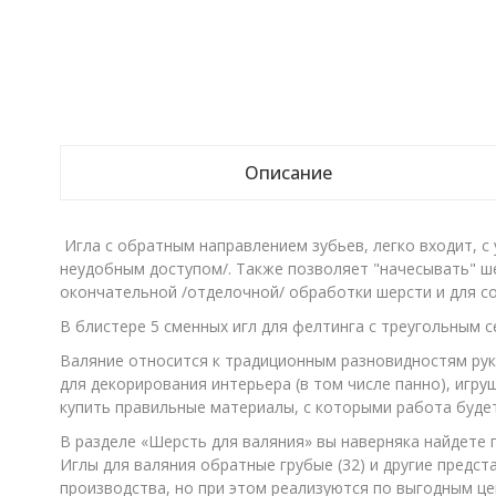
Описание
Игла с обратным направлением зубьев, легко входит, с 
неудобным доступом/. Также позволяет "начесывать" ш
окончательной /отделочной/ обработки шерсти и для со
В блистере 5 сменных игл для фелтинга c треугольным 
Валяние относится к традиционным разновидностям рук
для декорирования интерьера (в том числе панно), игр
купить правильные материалы, с которыми работа будет
В разделе «Шерсть для валяния» вы наверняка найдете
Иглы для валяния обратные грубые (32) и другие предс
производства, но при этом реализуются по выгодным цен