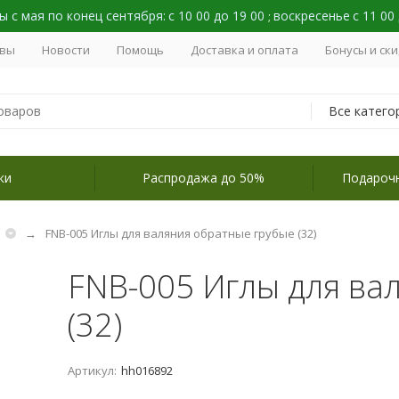
 с мая по конец сентября:
с 10 00 до 19 00
воскресенье
с 11 00
;
вы
Новости
Помощь
Доставка и оплата
Бонусы и ск
Все катего
ки
Распродажа до 50%
Подароч
я
FNB-005 Иглы для валяния обратные грубые (32)
FNB-005 Иглы для ва
(32)
Артикул:
hh016892