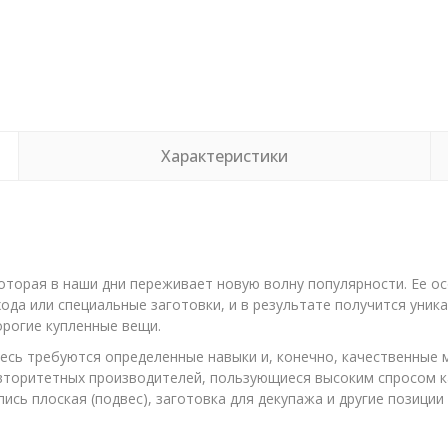
Характеристики
оторая в наши дни переживает новую волну популярности. Ее ос
а или специальные заготовки, и в результате получится уника
орогие купленные вещи.
здесь требуются определенные навыки и, конечно, качественные
вторитетных производителей, пользующиеся высоким спросом как
пись плоская (подвес), заготовка для декупажа и другие позици