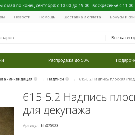
 с мая по конец сентября:
с 10 00 до 19 00
воскресенье
с 11 00
;
вы
Новости
Помощь
Доставка и оплата
Бонусы и ск
Все катего
ки
Распродажа до 50%
Подароч
ева - ликвидация
Надписи
615-5.2 Надпись плоская (под
615-5.2 Надпись плоск
для декупажа
Артикул:
hh075923