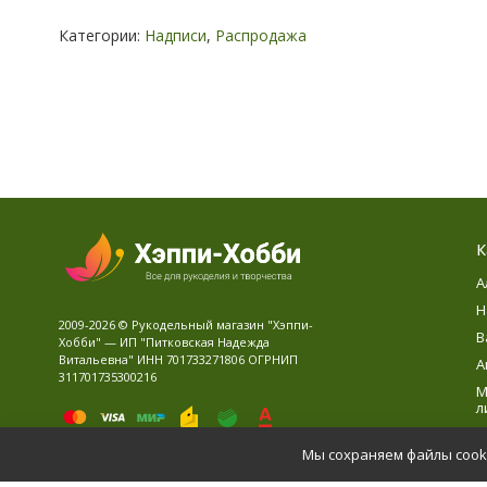
Категории:
Надписи
,
Распродажа
К
А
Н
2009-2026 © Рукодельный магазин "Хэппи-
В
Хобби" — ИП "Питковская Надежда
Витальевна" ИНН 701733271806 ОГРНИП
А
311701735300216
М
л
В
Мы сохраняем файлы cooki
Д
Политика персональных данных
Карта сайта