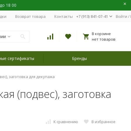
 до 18 00
идки
Возврат товара
Контакты
+7 (913) 841-07-41
Войти
/
В корзине
рии
нет товаров
ные сертификаты
Бренды
вес), заготовка для декупажа
ая (подвес), заготовка
К сравнению
В избранное