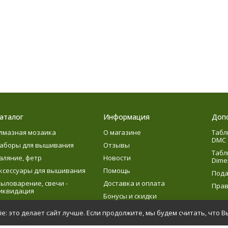
аталог
Информация
Доп
лмазная мозаика
О магазине
Табл
DMC
аборы для вышивания
Отзывы
Табл
аляние, фетр
Новости
Dime
ксессуары для вышивания
Помощь
Пода
ыловарение, свечи -
Доставка и оплата
Прав
иквидация
Бонусы и скидки
язание
e: это делает сайт лучше. Если продолжите, мы будем считать, что В
етское творчество