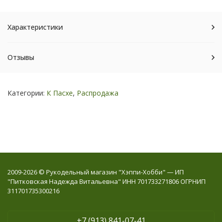
Характеристики
Отзывы
Категории:
К Пасхе
,
Распродажа
2009-2026 © Рукодельный магазин "Хэппи-Хобби" — ИП
"Питковская Надежда Витальевна" ИНН 701733271806 ОГРНИП
311701735300216
+7 (913) 841-07-41