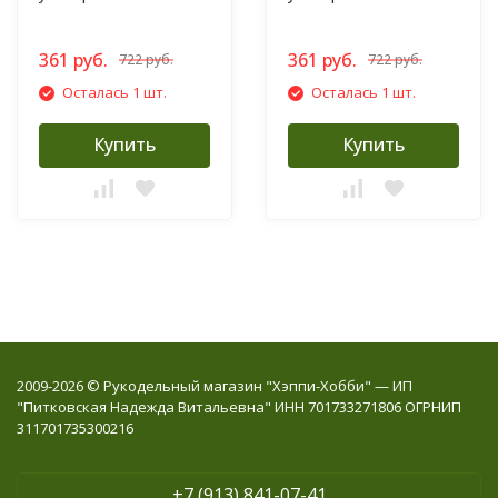
361 руб.
361 руб.
722 руб.
722 руб.
Осталась 1 шт.
Осталась 1 шт.
Купить
Купить
2009-2026 © Рукодельный магазин "Хэппи-Хобби" — ИП
"Питковская Надежда Витальевна" ИНН 701733271806 ОГРНИП
311701735300216
+7 (913) 841-07-41