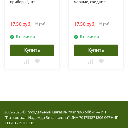
приборы", шт
черные, средние
17,50 руб.
17,50 руб.
35 руб.
35 руб.
В наличии
В наличии
Купить
Купить
2009-2026 © Рукодельный магазин "Хэппи-Хобби" — ИП
"Питковская Надежда Витальевна" ИНН 701733271806 ОГРНИП
311701735300216