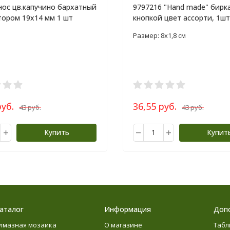
нос цв.капучино бархатный
9797216 "Hand made" бирка
тором 19х14 мм 1 шт
кнопкой цвет ассорти, 1шт
​Размер: 8х1,8 см
руб.
36,55 руб.
43 руб.
43 руб.
Купить
Купит
аталог
Информация
Доп
лмазная мозаика
О магазине
Табл