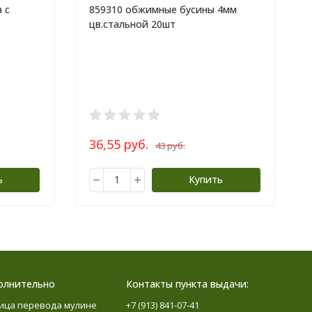
 с
859310 обжимные бусины 4мм
цв.стальной 20шт
36,55 руб.
43 руб.
ь
Купить
олнительно
Контакты пункта выдачи:
ица перевода мулине
+7 (913) 841-07-41