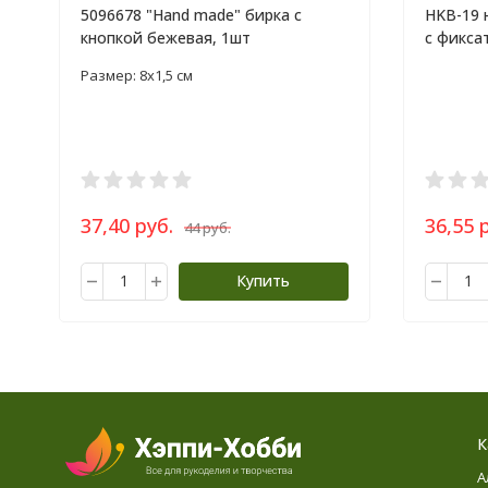
5096678 "Hand made" бирка с
HKB-19 
кнопкой бежевая, 1шт
с фикса
Размер: 8х1,5 см
37,40 руб.
36,55 
44 руб.
Купить
К
А