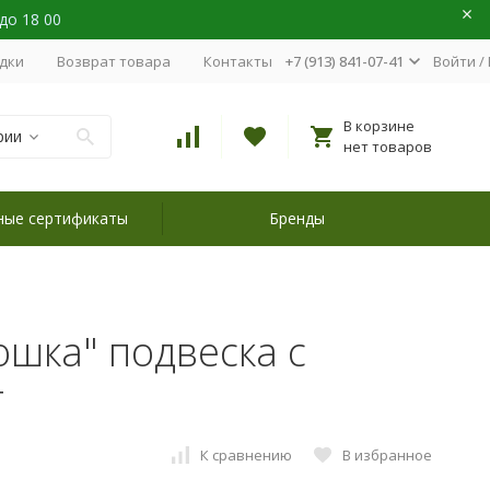
 до 18 00
идки
Возврат товара
Контакты
+7 (913) 841-07-41
Войти
/
В корзине
рии
нет товаров
ные сертификаты
Бренды
ошка" подвеска с
т
К сравнению
В избранное