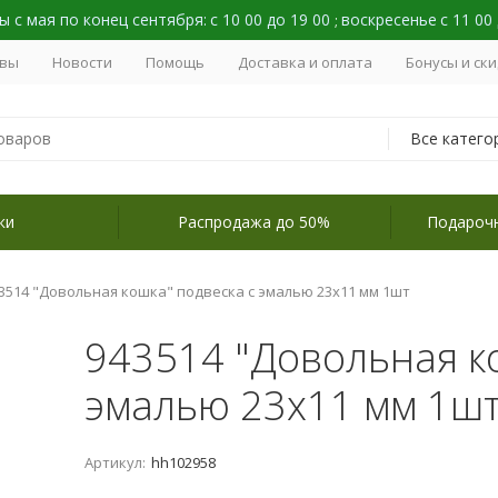
 с мая по конец сентября:
с 10 00 до 19 00
воскресенье
с 11 00
;
вы
Новости
Помощь
Доставка и оплата
Бонусы и ск
Все катего
ки
Распродажа до 50%
Подароч
3514 "Довольная кошка" подвеска с эмалью 23х11 мм 1шт
943514 "Довольная к
эмалью 23х11 мм 1ш
Артикул:
hh102958