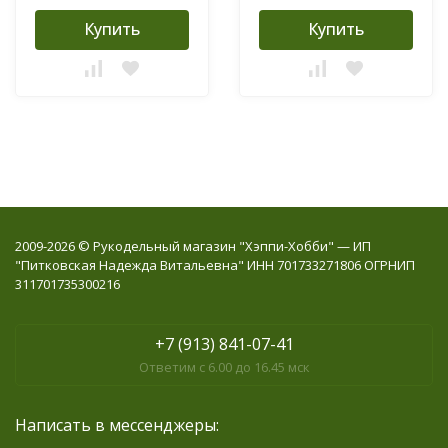
Купить
Купить
2009-2026 © Рукодельный магазин "Хэппи-Хобби" — ИП
"Питковская Надежда Витальевна" ИНН 701733271806 ОГРНИП
311701735300216
+7 (913) 841-07-41
Ответим с 6.00 до 16.45 мск
Написать в мессенджеры: