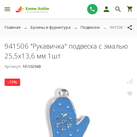
Главная
Бусины и фурнитура
Подвески
941506 "Рукав
941506 "Рукавичка" подвеска с эмалью
25,5х13,6 мм 1шт
Артикул:
hh102948
-15%