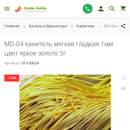
Главная
Бусины и фурнитура
Канитель
MD-04 канител
MD-04 канитель мягкая гладкая 1мм
цвет яркое золото 5г
Артикул:
hh100024
-10%