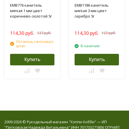
EMB776 канитель
EMB1186 канитель
мягкая 1 мм цвет
мягкая 3 мм цвет
коричнево-золотой 5г
серебро 5г
114,30 руб.
114,30 руб.
127 руб.
127 руб.
Осталось несколько
штук
В наличии
Купить
Купить
2009-2026 © Рукодельный магазин "Хэппи-Хобби" — ИП
"Питковская Надежда Витальевна" ИНН 701733271806 ОГРНИП