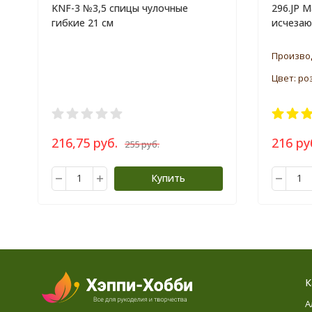
KNF-3 №3,5 спицы чулочные
296.JP М
гибкие 21 см
исчеза
Произво
Цвет: р
216,75 руб.
216 ру
255 руб.
Купить
К
А