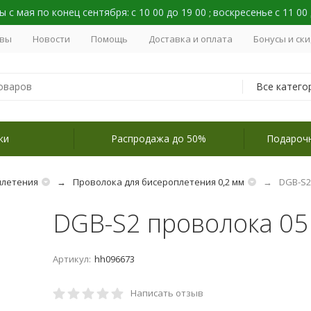
 с мая по конец сентября:
с 10 00 до 19 00
воскресенье
с 11 00
;
вы
Новости
Помощь
Доставка и оплата
Бонусы и ск
Все катего
ки
Распродажа до 50%
Подароч
плетения
Проволока для бисероплетения 0,2 мм
DGB-S2
DGB-S2 проволока 05
Артикул:
hh096673
Написать отзыв