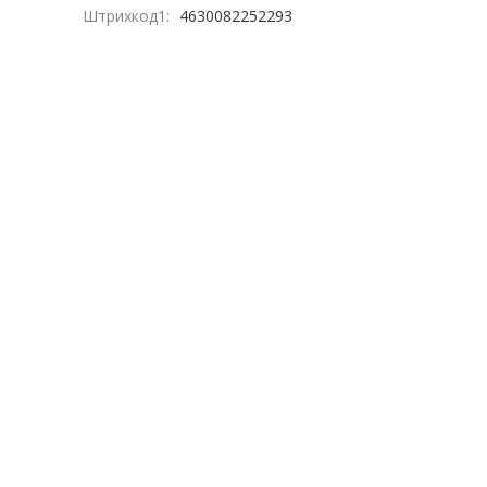
Штрихкод1:
4630082252293