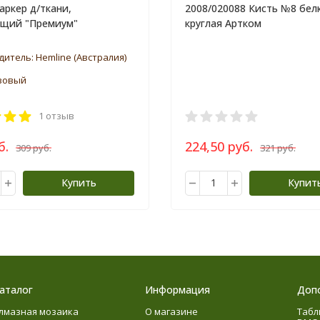
аркер д/ткани,
2008/020088 Кисть №8 бел
ющий "Премиум"
круглая Артком
дитель:
Hemline (Австралия)
озовый
1 отзыв
б.
224,50 руб.
309 руб.
321 руб.
Купить
Купит
аталог
Информация
Доп
лмазная мозаика
О магазине
Табл