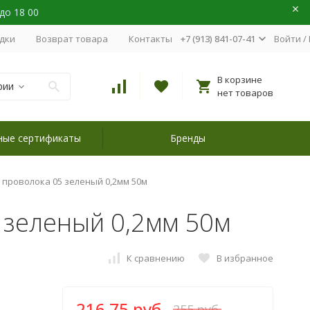
 до 18 00
идки
Возврат товара
Контакты
+7 (913) 841-07-41
Войти
/
В корзине
рии
нет товаров
ные сертификаты
Бренды
 проволока 05 зеленый 0,2мм 50м
 зеленый 0,2мм 50м
К сравнению
В избранное
216,75 руб.
255 руб.