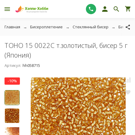
Главная
Бисероплетение
Стеклянный бисер
Бисер T
TOHO 15 0022С т.золотистый, бисер 5 г
(Япония)
Артикул:
hh058715
-10%