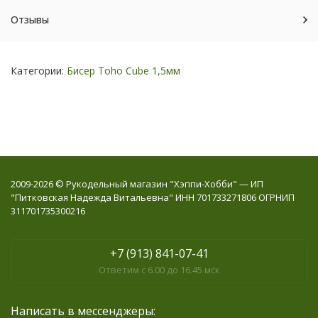
Отзывы
Категории:
Бисер Toho Cube 1,5мм
2009-2026 © Рукодельный магазин "Хэппи-Хобби" — ИП
"Питковская Надежда Витальевна" ИНН 701733271806 ОГРНИП
311701735300216
+7 (913) 841-07-41
Ответим с 6.00 до 16.45 мск
Написать в мессенджеры: