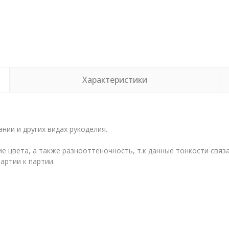
Характеристики
нии и других видах рукоделия.
е цвета, а также разнооттеночность, т.к данные тонкости свя
артии к партии.