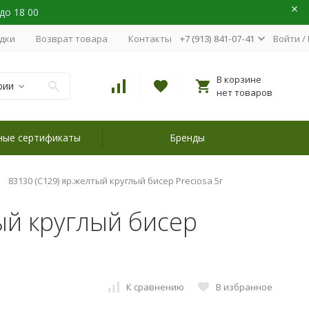
 до 18 00
идки
Возврат товара
Контакты
+7 (913) 841-07-41
Войти
/
В корзине
рии
нет товаров
ные сертификаты
Бренды
83130 (C129) яр.желтый круглый бисер Preciosa 5г
ый круглый бисер
К сравнению
В избранное