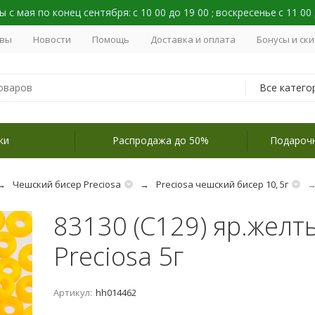
 с мая по конец сентября:
с 10 00 до 19 00
воскресенье
с 11 00
;
вы
Новости
Помощь
Доставка и оплата
Бонусы и ск
Все катего
ки
Распродажа до 50%
Подароч
Чешский бисер Preciosa
Preciosa чешский бисер 10, 5г
83130 (C129) яр.желт
Preciosa 5г
Артикул:
hh014462