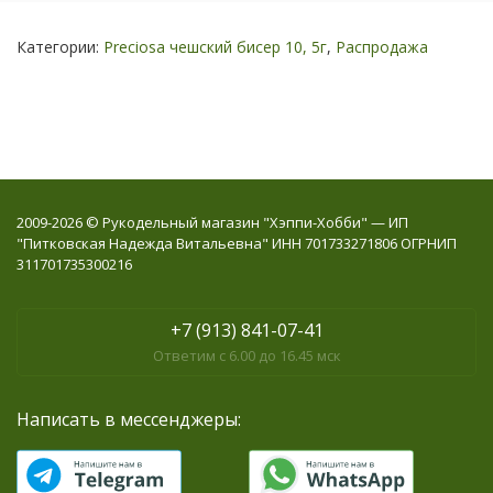
Категории:
Preciosa чешский бисер 10, 5г
,
Распродажа
2009-2026 © Рукодельный магазин "Хэппи-Хобби" — ИП
"Питковская Надежда Витальевна" ИНН 701733271806 ОГРНИП
311701735300216
+7 (913) 841-07-41
Ответим с 6.00 до 16.45 мск
Написать в мессенджеры: