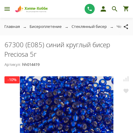
Главная
Бисероплетение
Стеклянный бисер
Чешский
67300 (E085) синий круглый бисер
Preciosa 5г
Артикул:
hh014419
-10%