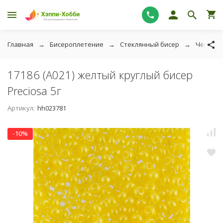
Главная
Бисероплетение
Стеклянный бисер
Чешский
17186 (A021) желтый круглый бисер
Preciosa 5г
Артикул:
hh023781
-10%