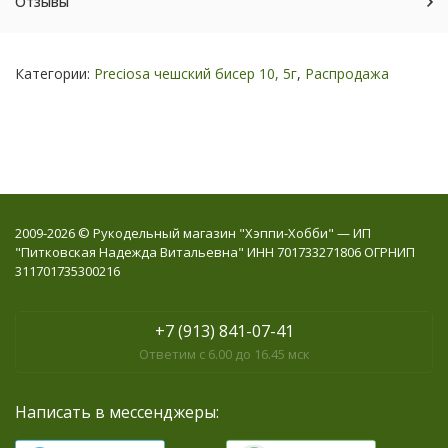
Отзывы
Категории:
Preciosa чешский бисер 10, 5г
,
Распродажа
2009-2026 © Рукодельный магазин "Хэппи-Хобби" — ИП
"Питковская Надежда Витальевна" ИНН 701733271806 ОГРНИП
311701735300216
+7 (913) 841-07-41
Ответим с 6.00 до 16.45 мск
Написать в мессенджеры: