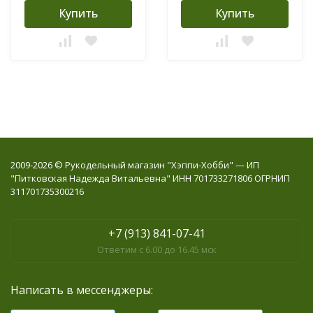
Купить
Купить
2009-2026 © Рукодельный магазин "Хэппи-Хобби" — ИП
"Питковская Надежда Витальевна" ИНН 701733271806 ОГРНИП
311701735300216
+7 (913) 841-07-41
Ответим с 6.00 до 16.45 мск
Написать в мессенджеры: