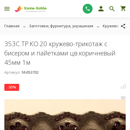
Главная
Заготовки, фурнитура, украшения
Кружево и тес
353C.ТР.КО.20 кружево-трикотаж с
бисером и пайетками цв.коричневый
45мм 1м
Артикул:
hh053702
-50%