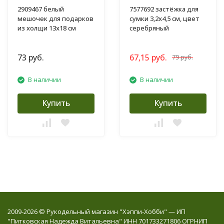
2909467 белый
7577692 застёжка для
мешочек для подарков
сумки 3,2х4,5 см, цвет
из холщи 13х18 см
серебряный
73 руб.
67,15 руб.
79 руб.
В наличии
В наличии
Купить
Купить
2009-2026 © Рукодельный магазин "Хэппи-Хобби" — ИП
"Питковская Надежда Витальевна" ИНН 701733271806 ОГРНИП