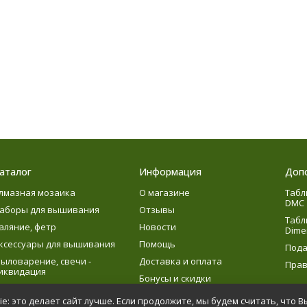
аталог
Информация
Доп
лмазная мозаика
О магазине
Табл
DMC
аборы для вышивания
Отзывы
Табл
аляние, фетр
Новости
Dime
ксессуары для вышивания
Помощь
Пода
ыловарение, свечи -
Доставка и оплата
Прав
иквидация
Бонусы и скидки
язание
e: это делает сайт лучше. Если продолжите, мы будем считать, что В
етское творчество