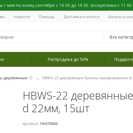
 с мая по конец сентября:
с 10 00 до 19 00
воскресенье
с 11 00
;
вы
Новости
Помощь
Доставка и оплата
Бонусы и ск
Все катего
ки
Распродажа до 50%
Подароч
ны деревянные
HBWS-22 деревянные бусины лакированные d 
HBWS-22 деревянные
d 22мм, 15шт
Артикул:
hh079006