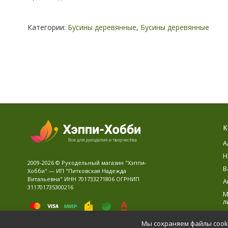
Категории:
Бусины деревянные
,
Бусины деревянные
К
А
Н
2009-2026 © Рукодельный магазин "Хэппи-
В
Хобби" — ИП "Питковская Надежда
Витальевна" ИНН 701733271806 ОГРНИП
А
311701735300216
М
л
В
Мы сохраняем файлы cooki
Д
Политика персональных данных
Карта сайта