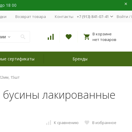
 до 18 00
идки
Возврат товара
Контакты
+7 (913) 841-07-41
Войти
/
В корзине
рии
нет товаров
ные сертификаты
Бренды
22мм, 15шт
 бусины лакированные
К сравнению
В избранное