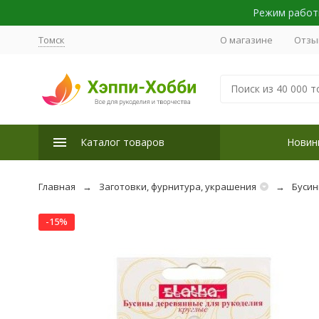
Режим работы
Томск
О магазине
Отзы
Каталог товаров
Новин
Главная
Заготовки, фурнитура, украшения
Буси
-15%