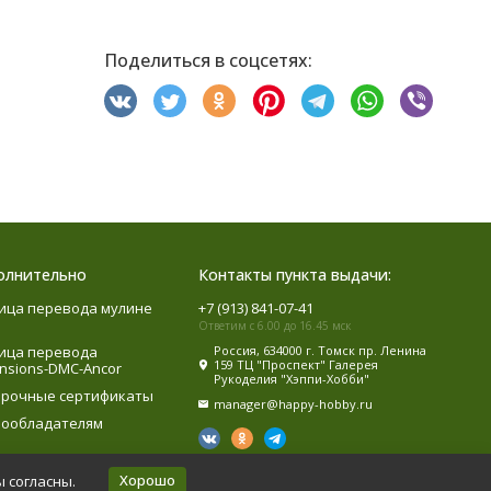
Поделиться в соцсетях:
олнительно
Контакты пункта выдачи:
ица перевода мулине
+7 (913) 841-07-41
Ответим с 6.00 до 16.45 мск
ица перевода
Россия, 634000 г. Томск пр. Ленина
159 ТЦ "Проспект" Галерея
nsions-DMC-Ancor
Рукоделия "Хэппи-Хобби"
рочные сертификаты
manager@happy-hobby.ru
ообладателям
Хорошо
ы согласны.